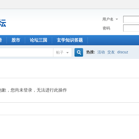
用户名
密码
册
股市
论坛三国
玄学知识答题
热搜:
活动
交友
discuz
帖子
搜
索
抱歉，您尚未登录，无法进行此操作