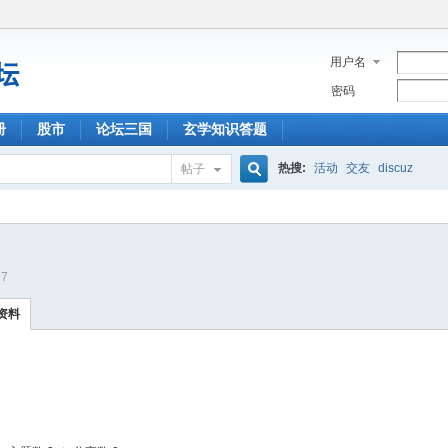
用户名
密码
册
股市
论坛三国
玄学知识答题
热搜:
活动
交友
discuz
帖子
搜
17
索
资料