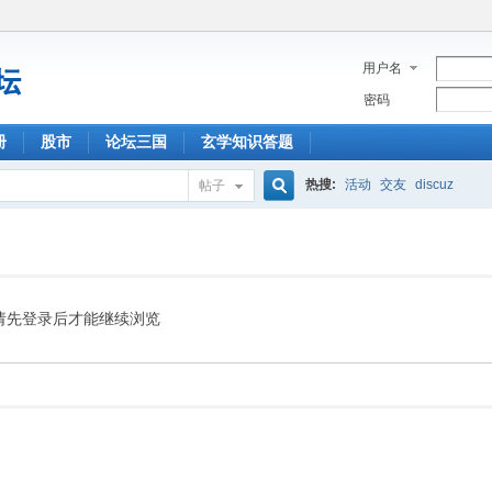
用户名
密码
册
股市
论坛三国
玄学知识答题
热搜:
活动
交友
discuz
帖子
搜
索
请先登录后才能继续浏览