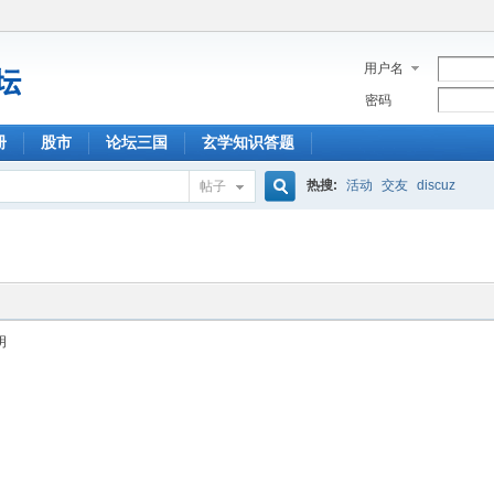
用户名
密码
册
股市
论坛三国
玄学知识答题
热搜:
活动
交友
discuz
帖子
搜
索
明