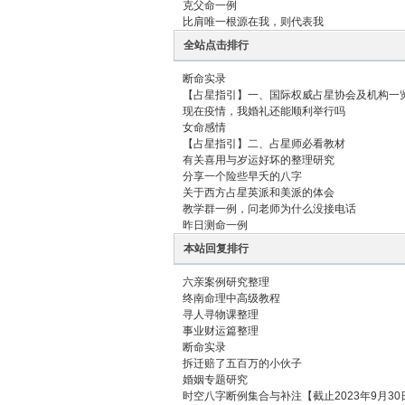
克父命一例
比肩唯一根源在我，则代表我
本
全站点击排行
断命实录
【占星指引】一、国际权威占星协会及机构一
现在疫情，我婚礼还能顺利举行吗
女命感情
【占星指引】二、占星师必看教材
有关喜用与岁运好坏的整理研究
分享一个险些早夭的八字
关于西方占星英派和美派的体会
教学群一例，问老师为什么没接电话
沉
昨日测命一例
本站回复排行
六亲案例研究整理
终南命理中高级教程
寻人寻物课整理
事业财运篇整理
断命实录
拆迁赔了五百万的小伙子
婚姻专题研究
时空八字断例集合与补注【截止2023年9月30
默