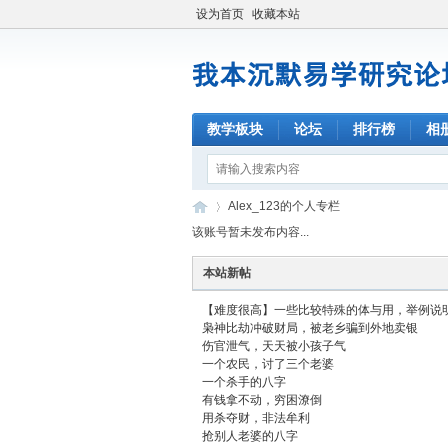
设为首页
收藏本站
教学板块
论坛
排行榜
相
Alex_123的个人专栏
该账号暂未发布内容...
本站新帖
我
›
【难度很高】一些比较特殊的体与用，举例说
枭神比劫冲破财局，被老乡骗到外地卖银
伤官泄气，天天被小孩子气
一个农民，讨了三个老婆
一个杀手的八字
有钱拿不动，穷困潦倒
用杀夺财，非法牟利
抢别人老婆的八字