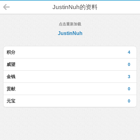
JustinNuh的资料
点击重新加载
JustinNuh
积分
4
威望
0
金钱
3
贡献
0
元宝
0