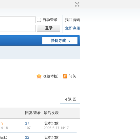
自动登录
找回密码
登录
立即注册
快捷导航
收藏本版
|
订阅
返 回
回复/查看
最后发表
in
37
我本沉默
-4-18
107
2026-6-17 14:17
沉默
32
我本沉默