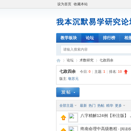
设为首页
收藏本站
教学板块
论坛
排行榜
相
论坛
术数研究
七政四余
七政四余
今日:
0
|
主题:
1
|
排名:
10
版主:
敬苏元
我
»
›
›
全部主题
最新
热门
热帖
精华
更多
八字精解124例【补注版】
终南命理中高级教程
- [阅读