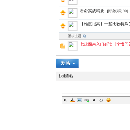
看命实战精要
- [阅读权限
90
]
本
【难度很高】一些比较特殊
版块主题
七政四余入门必读《李憕问
沉
快速发帖
默