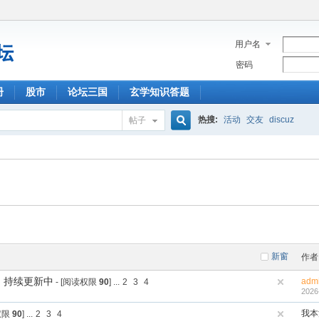
用户名
密码
册
股市
论坛三国
玄学知识答题
热搜:
活动
交友
discuz
帖子
搜
索
新窗
作者
，持续更新中
adm
- [阅读权限
90
]
...
2
3
4
2026
我本
权限
90
]
...
2
3
4