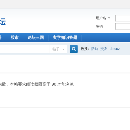
用户名
密码
册
股市
论坛三国
玄学知识答题
热搜:
活动
交友
discuz
帖子
搜
索
抱歉，本帖要求阅读权限高于 90 才能浏览