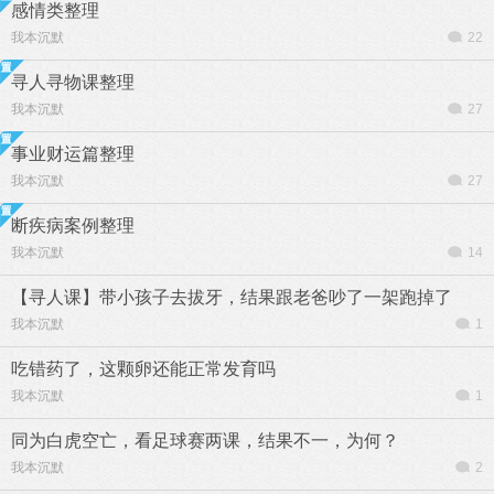
感情类整理
我本沉默
22
寻人寻物课整理
我本沉默
27
事业财运篇整理
我本沉默
27
断疾病案例整理
我本沉默
14
【寻人课】带小孩子去拔牙，结果跟老爸吵了一架跑掉了
我本沉默
1
吃错药了，这颗卵还能正常发育吗
我本沉默
1
同为白虎空亡，看足球赛两课，结果不一，为何？
我本沉默
2