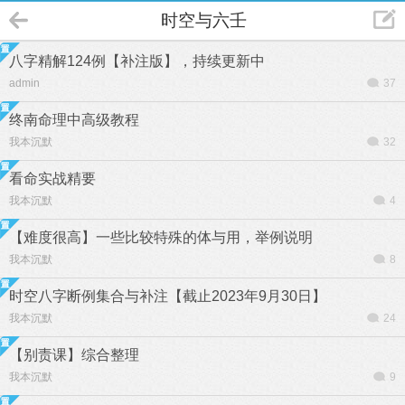
时空与六壬
八字精解124例【补注版】，持续更新中
admin
37
终南命理中高级教程
我本沉默
32
看命实战精要
我本沉默
4
【难度很高】一些比较特殊的体与用，举例说明
我本沉默
8
时空八字断例集合与补注【截止2023年9月30日】
我本沉默
24
【别责课】综合整理
我本沉默
9