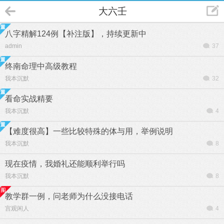
大六壬
八字精解124例【补注版】，持续更新中
admin
37
终南命理中高级教程
我本沉默
32
看命实战精要
我本沉默
4
【难度很高】一些比较特殊的体与用，举例说明
我本沉默
8
现在疫情，我婚礼还能顺利举行吗
我本沉默
8
教学群一例，问老师为什么没接电话
宫观闲人
4