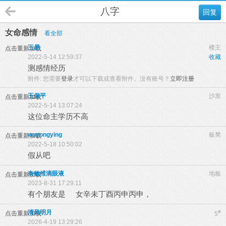
八字
回复
女命感情
看全部
三易
楼主
点击重新加载
2022-5-14 12:59:37
收藏
测感情经历
附件:
您需要
登录
才可以下载或查看附件。没有账号？
立即注册
王保平
沙发
点击重新加载
2022-5-14 13:07:24
这位命主学历不高
wuyongying
板凳
点击重新加载
2022-5-18 10:50:02
假从吧
奈敏维滴眼液
地板
点击重新加载
2023-8-31 17:29:11
有个朋友是 女辛未丁酉丙申丙申，
清风明月
#
点击重新加载
5
2026-4-19 13:29:26