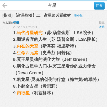
占星
回复
[指引] 【占星指引】二、占星师必看教材
看全部
梓煜
楼主
点击重新加载
2022-5-9 12:53:01
收藏
1.
当代占星研究
（苏·汤普金斯，LSA院长）
2.顺逆皆宜的人生（苏·汤普金斯，LSA院长）
3.
内在的天空
（斯蒂芬·福里斯特）
4.
生命四元素
（史蒂芬·阿若优）
5.冥王星灵魂的演化之旅（Jeff Green）
6.演化占星学入门-从冥王星看你的业力使命
（Deva Green）
7.凯龙星-灵魂的创伤与疗愈（梅兰妮·哈瑞特）
8.卜卦全占星（希思莉）
9.
内行星
（利兹格林）