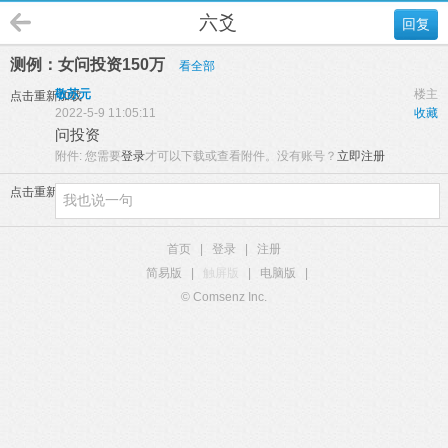
六爻
回复
测例：女问投资150万
看全部
敬苏元
楼主
点击重新加载
2022-5-9 11:05:11
收藏
问投资
附件:
您需要
登录
才可以下载或查看附件。没有账号？
立即注册
点击重新加载
首页
|
登录
|
注册
简易版
|
触屏版
|
电脑版
|
© Comsenz Inc.